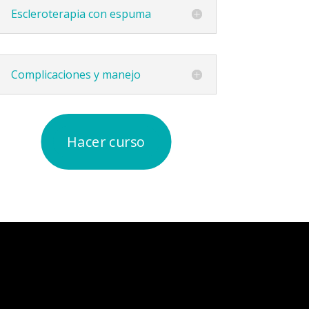
Escleroterapia con espuma
Complicaciones y manejo
Hacer curso