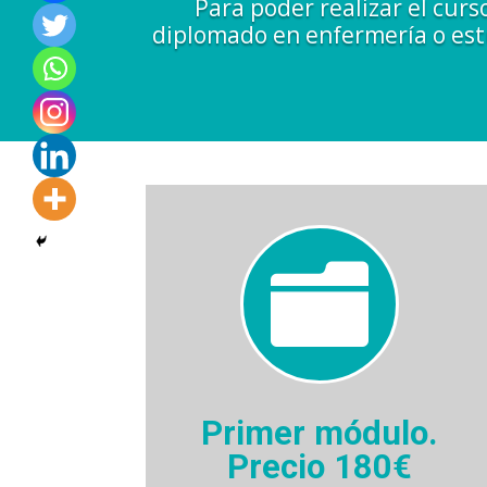
Para poder realizar el curs
diplomado en enfermería o estu

Primer módulo.
Precio 180€