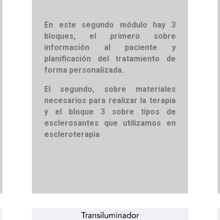
En este segundo módulo hay 3
bloques, el primero sobre
información al paciente y
planificación del tratamiento de
forma personalizada.
El segundo, sobre materiales
necesarios para realizar la terapia
y el bloque 3 sobre tipos de
esclerosantes que utilizamos en
escleroterapia