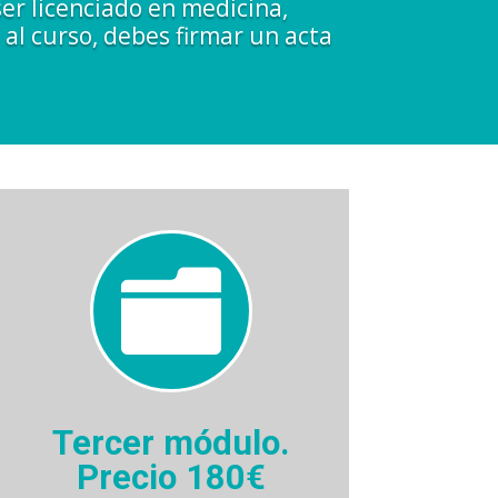
ser licenciado en medicina,
al curso, debes firmar un acta

Tercer módulo.
Precio 180€