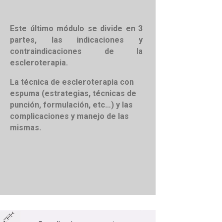
Este último módulo se divide en 3
partes, las indicaciones y
contraindicaciones de la
escleroterapia.
La técnica de escleroterapia con
espuma (estrategias, técnicas de
punción, formulación, etc…) y las
complicaciones y manejo de las
mismas.