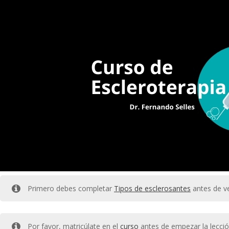
Primero debes completar
Tipos de esclerosantes
antes de ve
Por favor, matricúlate en el
curso
antes de empezar la lecció