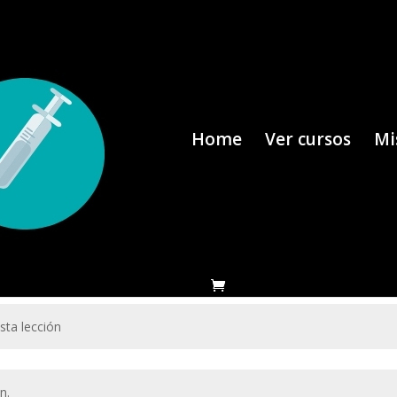
Home
Ver cursos
Mi
sta lección
n.