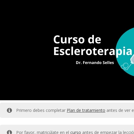
Primero debes completar
Plan de tratamiento
antes de ver e
Por favor, matricúlate en el
curso
antes de empezar la lecció